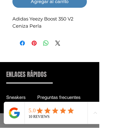
Agregar al carrito
Adidas Yeezy Boost 350 V2
Ceniza Perla
ENLACES RÁPIDOS
Sneakers
Preguntas frecuentes
Streetwear
Entrega y entrega Atrás
Accesorios
política de confidencialidad
Instagram
Términos y condiciones
Términos