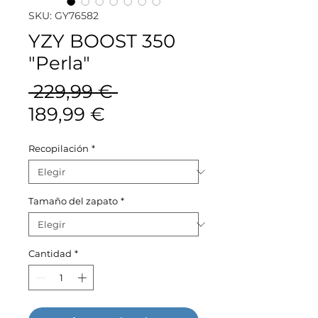
SKU: GY76582
YZY BOOST 350
"Perla"
Precio
 229,99 € 
Precio
189,99 €
de
Recopilación
*
oferta
Tamaño del zapato
*
Cantidad
*