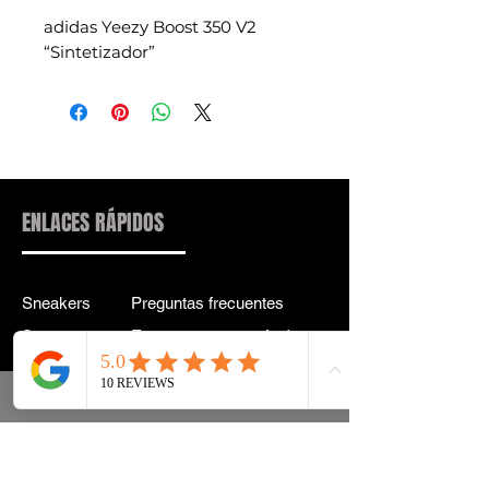
adidas Yeezy Boost 350 V2
“Sintetizador”
ENLACES RÁPIDOS
Sneakers
Preguntas frecuentes
Streetwear
Entrega y entrega Atrás
Accesorios
política de confidencialidad
Instagram
Términos y condiciones
Términos
info@drip2rue.com