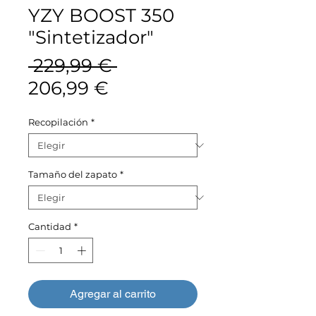
YZY BOOST 350
"Sintetizador"
Precio
 229,99 € 
Precio
206,99 €
de
Recopilación
*
oferta
Tamaño del zapato
*
Cantidad
*
Agregar al carrito