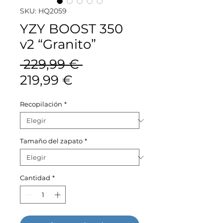
SKU: HQ2059
YZY BOOST 350
v2 “Granito”
Precio
 229,99 € 
Precio
219,99 €
de
Recopilación
*
oferta
Tamaño del zapato
*
Cantidad
*