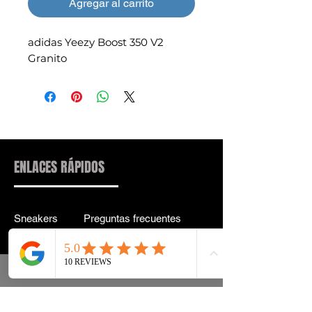
Agregar al carrito
adidas Yeezy Boost 350 V2
Granito
ENLACES RÁPIDOS
Sneakers
Preguntas frecuentes
Streetwear
Entrega y entrega Atrás
Accesorios
política de confidencialidad
Instagram
Términos y condiciones
Términos