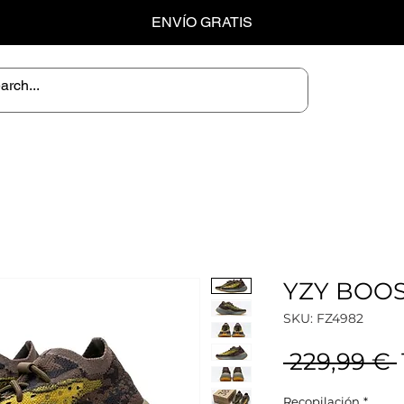
ENVÍO GRATIS
YZY BOOS
SKU: FZ4982
 229,99 € 
Recopilación
*