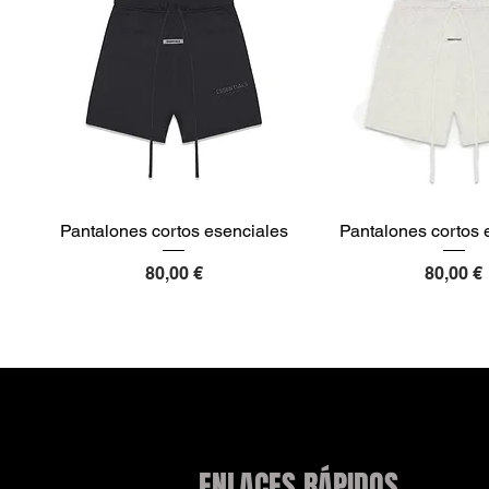
Pantalones cortos esenciales
Pantalones cortos 
Precio
Precio
80,00 €
80,00 €
ENLACES RÁPIDOS