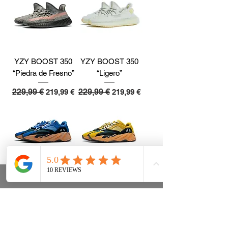
YZY BOOST 350
YZY BOOST 350
“Piedra de Fresno”
“Ligero”
Precio
229,99 €
Precio de oferta
Precio
229,99 €
Precio de oferta
219,99 €
219,99 €
YZY BOOST 700
YZY BOOST 700
“Azul Brillante”
"Sol"
Precio
229,99 €
Precio de oferta
Precio
229,99 €
Precio de oferta
189,99 €
189,99 €