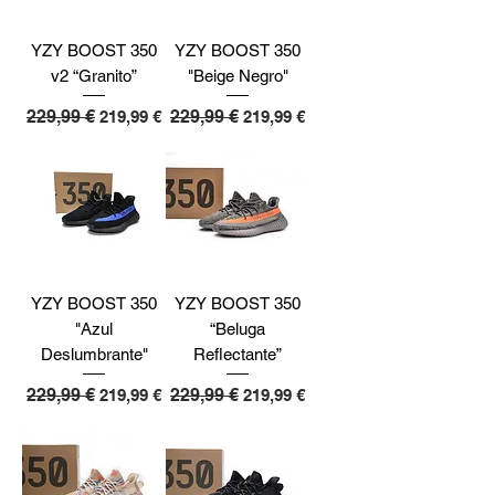
YZY BOOST 350
YZY BOOST 350
v2 “Granito”
"Beige Negro"
Precio
229,99 €
Precio de oferta
Precio
229,99 €
Precio de oferta
219,99 €
219,99 €
YZY BOOST 350
YZY BOOST 350
"Azul
“Beluga
Deslumbrante"
Reflectante”
Precio
229,99 €
Precio de oferta
Precio
229,99 €
Precio de oferta
219,99 €
219,99 €